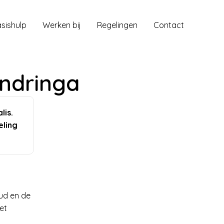
sishulp
Werken bij
Regelingen
Contact
Andringa
lis.
eling
oud en de
et