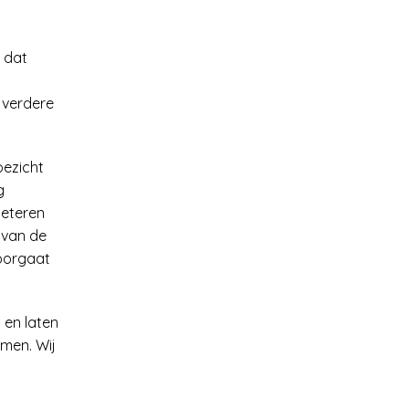
n dat
 verdere
oezicht
g
beteren
 van de
doorgaat
 en laten
men. Wij