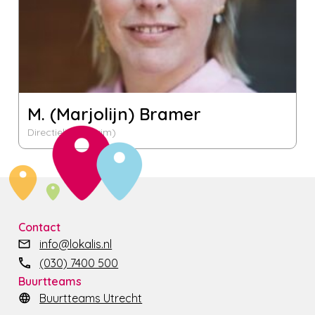
M. (Marjolijn) Bramer
Directielid (interim)
Contact
info@lokalis.nl
(030) 7400 500
Buurtteams
Buurtteams Utrecht